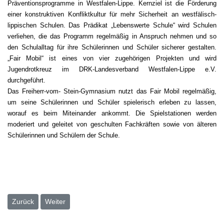
Präventionsprogramme in Westfalen-Lippe. Kernziel ist die Förderung
einer konstruktiven Konfliktkultur für mehr Sicherheit an westfälisch-
lippischen Schulen. Das Prädikat „Lebenswerte Schule“ wird Schulen
verliehen, die das Programm regelmäßig in Anspruch nehmen und so
den Schulalltag für ihre Schülerinnen und Schüler sicherer gestalten.
„Fair Mobil“ ist eines von vier zugehörigen Projekten und wird
Jugendrotkreuz im DRK-Landesverband Westfalen-Lippe e.V.
durchgeführt.
Das Freiherr-vom- Stein-Gymnasium nutzt das Fair Mobil regelmäßig,
um seine Schülerinnen und Schüler spielerisch erleben zu lassen,
worauf es beim Miteinander ankommt. Die Spielstationen werden
moderiert und geleitet von geschulten Fachkräften sowie von älteren
Schülerinnen und Schülern der Schule.
Vorheriger Beitrag: Hundebesuch in der Klasse 5d
Nächster Beitrag: „Die Wörter, die ich ungesagt gelasse
Zurück
Weiter