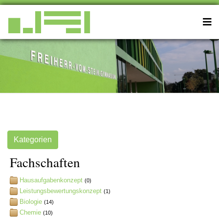
Kategorien
Fachschaften
Hausaufgabenkonzept
(0)
Leistungsbewertungskonzept
(1)
Biologie
(14)
Chemie
(10)