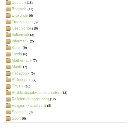
Deutsch
(18)
Englisch
(17)
Erdkunde
(6)
Französisch
(6)
Geschichte
(19)
Italienisch
(3)
Informatik
(2)
Kunst
(9)
Latein
(6)
Mathematik
(7)
Musik
(7)
Pädagogik
(5)
Philosophie
(7)
Physik
(10)
Politik/Sozialwissenschaften
(13)
Religion (evangelisch)
(12)
Religion (katholisch)
(8)
Spanisch
(9)
Sport
(6)