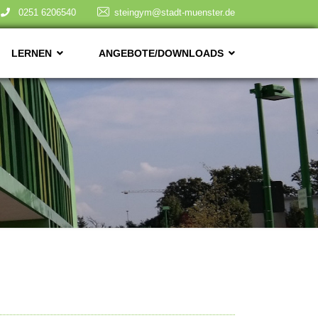
0251 6206540
steingym@stadt-muenster.de
LERNEN
ANGEBOTE/DOWNLOADS