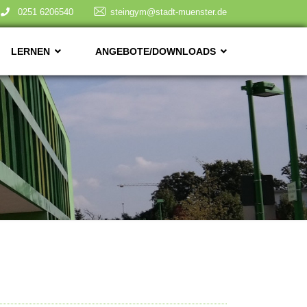
0251 6206540
steingym@stadt-muenster.de
LERNEN
ANGEBOTE/DOWNLOADS